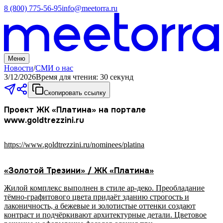
8 (800) 775-56-95
info@meetorra.ru
Меню
Новости
/
СМИ о нас
3/12/2026
Время для чтения:
30 секунд
Скопировать ссылку
Проект ЖК «Платина» на портале
www.goldtrezzini.ru
https://www.goldtrezzini.ru/nominees/platina
«Золотой Трезини» / ЖК «Платина»
Жилой комплекс выполнен в стиле ар-деко. Преобладание
тёмно-графитового цвета придаёт зданию строгость и
лаконичность, а бежевые и золотистые оттенки создают
контраст и подчёркивают архитектурные детали. Цветовое